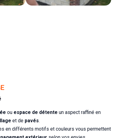
GE
é
lée
ou
espace
de détente
un aspect raffiné en
llage
et de
pavés
.
s en différents motifs et couleurs vous permettent
nagement extérieur
selon vos envies.