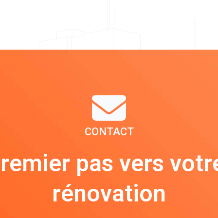
CONTACT
premier pas vers votr
rénovation